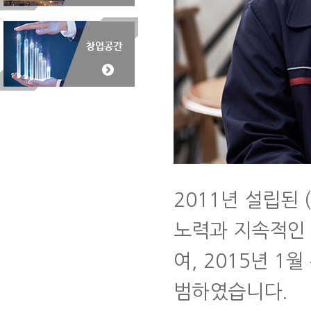
2011년 설립된
노력과 지속적인
여, 2015년 
범하였습니다.